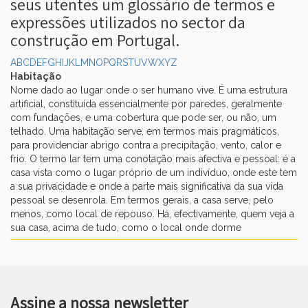
seus utentes um glossário de termos e
expressões utilizados no sector da
construção em Portugal.
A
B
C
D
E
F
G
H
I
J
K
L
M
N
O
P
Q
R
S
T
U
V
W
X
Y
Z
▼
Habitação
Nome dado ao lugar onde o ser humano vive. É uma estrutura
▼
artificial, constituída essencialmente por paredes, geralmente
com fundações, e uma cobertura que pode ser, ou não, um
telhado. Uma habitação serve, em termos mais pragmáticos,
para providenciar abrigo contra a precipitação, vento, calor e
frio. O termo lar tem uma conotação mais afectiva e pessoal: é a
casa vista como o lugar próprio de um indivíduo, onde este tem
a sua privacidade e onde a parte mais significativa da sua vida
pessoal se desenrola. Em termos gerais, a casa serve, pelo
menos, como local de repouso. Há, efectivamente, quem veja a
sua casa, acima de tudo, como o local onde dorme
Assine a nossa newsletter