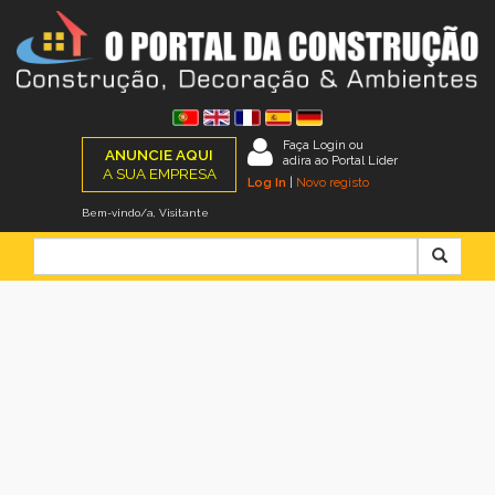
Faça Login ou
ANUNCIE AQUI
adira ao Portal Líder
A SUA EMPRESA
Log In
|
Novo registo
Bem-vindo/a, Visitante