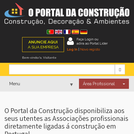
Faça Login ou
ANUNCIE AQUI
adira ao Portal Líder
A SUA EMPRESA
Log In
|
Novo registo
Bem-vindo/a, Visitante
Menu
Área Profissional
▼
▼
O Portal da Construção disponibiliza aos
seus utentes as Associações profissionais
diretamente ligadas á construção em
▼
Portugal.