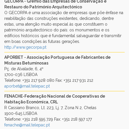
GECORPA - Grémio das Empresas de Conservação e
Restauro do Património Arquitectónico
O GECORPA é uma associação de empresas que põe ênfase na
reabilitação das construções existentes, dedicando, dentre
estas, uma atenção muito especial às que constituem o
património arquitectónico do país: os monumentos e os
edifícios históricos que é fundamental salvaguardar e transmitir
em boas condições às futuras gerações.
http://www.gecorpa.pt
APORBET - Associação Portuguesa de Fabricantes de
Misturas Betuminosas
Pç. de Alvalade, 6, 4º
1700-036 LISBOA
Telefone: +351 217 928 080 Fax: +351 217 931 212
aporbet@mail.telepac.pt
FENACHE-Federação Nacional de Cooperativas de
Habitação Económica, CRL
R Cassiano Branco, Lt. 223, Lj. 7, Zona N 2, Chelas
1900-645 LISBOA
Telefone: +351 218 595 729 Fax: +351 218 597 177
fenache@mail.telepac.pt