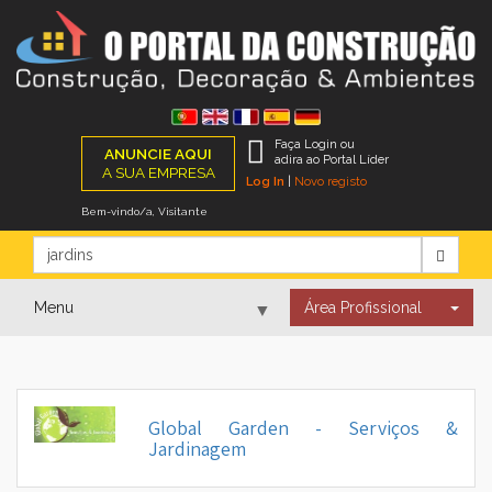
Faça Login ou
ANUNCIE AQUI
adira ao Portal Líder
A SUA EMPRESA
Log In
|
Novo registo
Bem-vindo/a, Visitante
Menu
Área Profissional
▼
▼
Global Garden - Serviços &
Jardinagem
▼