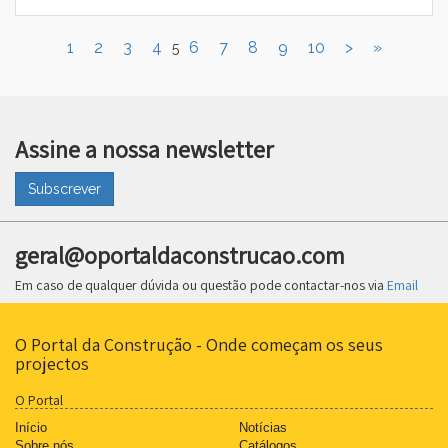
1
2
3
4
6
7
8
9
10
>
»
5
Assine a nossa newsletter
Subscrever
geral@oportaldaconstrucao.com
Em caso de qualquer dúvida ou questão pode contactar-nos via
Email
O Portal da Construção - Onde começam os seus
projectos
O Portal
Início
Notícias
Sobre nós
Catálogos