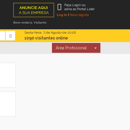
Faça Login ou
ANUNCIE AQUI
adira ao Portal Líder
A SUA EMPRESA
Log In
|
Novo registo
Bem-vindo/a, Visitante
Sexta-feira, 7 de Agosto de 2026
1090 visitantes online
Área Profissional