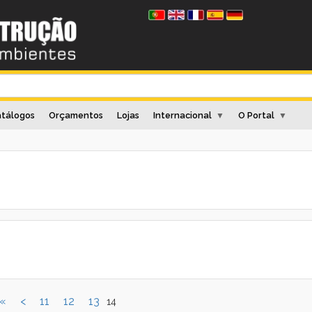
tálogos
Orçamentos
Lojas
Internacional
O Portal
▼
▼
«
<
11
12
13
14