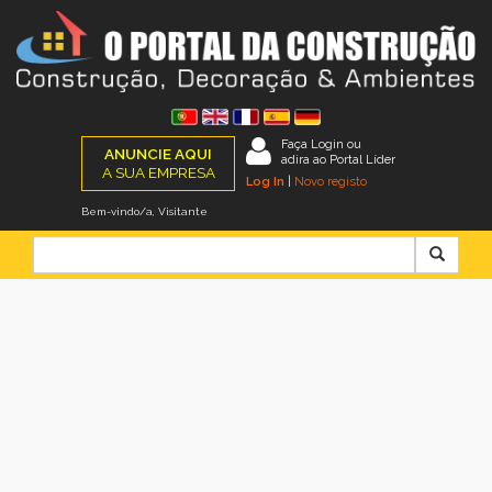
Faça Login ou
ANUNCIE AQUI
adira ao Portal Líder
A SUA EMPRESA
Log In
|
Novo registo
Bem-vindo/a, Visitante