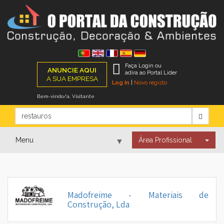
Faça Login ou
ANUNCIE AQUI
adira ao Portal Líder
A SUA EMPRESA
Log In
|
Novo registo
Bem-vindo/a, Visitante
Menu
Área Profissional
▼
▼
Madofreime - Materiais de
Construção, Lda
▼