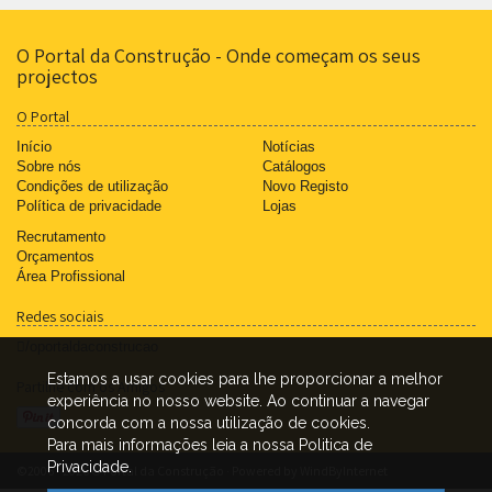
O Portal da Construção - Onde começam os seus
projectos
O Portal
Início
Notícias
Sobre nós
Catálogos
Condições de utilização
Novo Registo
Política de privacidade
Lojas
Recrutamento
Orçamentos
Área Profissional
Redes sociais
/oportaldaconstrucao
Estamos a usar cookies para lhe proporcionar a melhor
Partilhe com os Amigos
experiência no nosso website. Ao continuar a navegar
concorda com a nossa utilização de cookies.
Para mais informações leia a nossa Politica de
Privacidade.
©2006 - 2026 O Portal da Construção · Powered by
WindByInternet