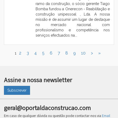
ramo da construção, o sócio gerente Tiago
Bomba fundou a Onerecon - Reabilitação e
construção unipessoal , Lda. A nossa
missão é de assumir um lugar de destaque
no mercado nacional com
profissionalismo e competência nos
serviços efectuados na...
2
3
4
5
6
7
8
9
10
>
»
1
Assine a nossa newsletter
Subscrever
geral@oportaldaconstrucao.com
Em caso de qualquer dúvida ou questão pode contactar-nos via
Email