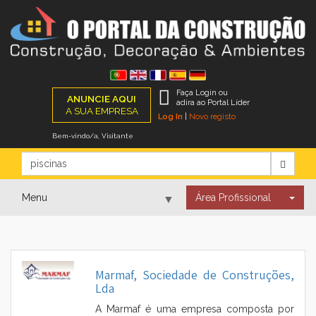
Faça Login ou
ANUNCIE AQUI
adira ao Portal Líder
A SUA EMPRESA
Log In
|
Novo registo
Bem-vindo/a, Visitante
Menu
Área Profissional
▼
▼
Marmaf, Sociedade de Construções,
Lda
▼
A Marmaf é uma empresa composta por