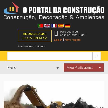
Faça Login ou
ANUNCIE AQUI
adira ao Portal Líder
A SUA EMPRESA
Log In
|
Novo registo
Bem-vindo/a, Visitante
Menu
Área Profissional
▼
▼
▼