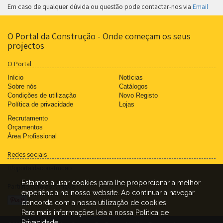
Em caso de qualquer dúvida ou questão pode contactar-nos via
Email
O Portal da Construção - Onde começam os seus
projectos
O Portal
Início
Notícias
Sobre nós
Catálogos
Condições de utilização
Novo Registo
Política de privacidade
Lojas
Recrutamento
Orçamentos
Área Profissional
Redes sociais
/oportaldaconstrucao
Estamos a usar cookies para lhe proporcionar a melhor
Partilhe com os Amigos
experiência no nosso website. Ao continuar a navegar
concorda com a nossa utilização de cookies.
Para mais informações leia a nossa Politica de
Privacidade.