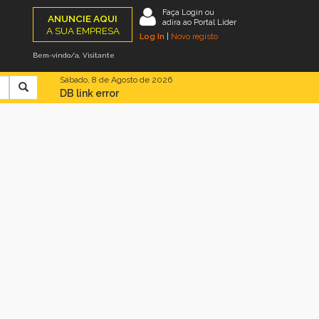
Faça Login ou
ANUNCIE AQUI
adira ao Portal Líder
A SUA EMPRESA
Log In
|
Novo registo
Bem-vindo/a, Visitante
Sábado, 8 de Agosto de 2026
DB link error