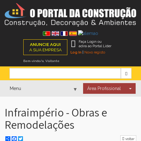
Faça Login ou
ANUNCIE AQUI
adira ao Portal Líder
A SUA EMPRESA
Log In
|
Novo registo
Bem-vindo/a, Visitante
Menu
Área Profissional
▼
Infraimpério - Obras e
▼
Remodelações
▼
Share
Facebook
Twitter
voltar