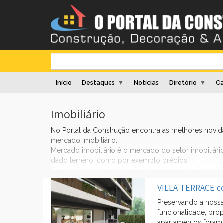
Início
Destaques
Notícias
Diretório
Ca
▼
▼
Imobiliário
No Portal da Construção encontra as melhores novi
mercado imobiliário.
Mercado imobiliário é o mercado do setor imobiliár
dado terreno, como por exemplo prédios.
Os agentes no mercado são (entre outros) as imobili
moradias, apartamentos, terrenos e escritórios, e
VILLA TERRACE co
créditos hipotecários, advogados especializados em d
notários que formalizam juridicamente a vontade da
Preservando a noss
funcionalidade, pro
apartamentos foram 