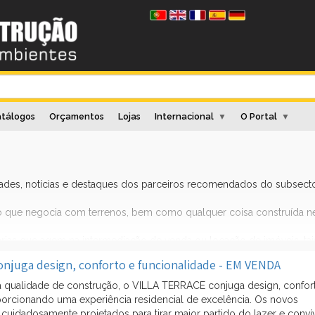
tálogos
Orçamentos
Lojas
Internacional
O Portal
▼
▼
dades, notícias e destaques dos parceiros recomendados do subsect
io que negocia com terrenos, bem como qualquer coisa construída n
árias que agem na intermediação de venda ou locação de imóveis, ta
mpresas de administração condomínios de imóveis, bancos que conce
njuga design, conforto e funcionalidade - EM VENDA
ireito imobiliário, órgãos públicos envolvidos no registro de imóvei
s partes envolvidas numa compra/venda de imóvel.
a qualidade de construção, o VILLA TERRACE conjuga design, confor
porcionando uma experiência residencial de excelência. Os novos
cuidadosamente projetados para tirar maior partido do lazer e conví