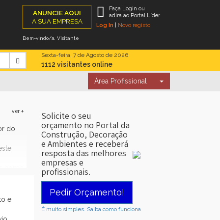
Faça Login ou
ANUNCIE AQUI
adira ao Portal Líder
A SUA EMPRESA
Log In
|
Novo registo
Bem-vindo/a, Visitante
Sexta-feira, 7 de Agosto de 2026
1112 visitantes online
Área Profissional
ver +
Solicite o seu
orçamento no Portal da
or do
Construção, Decoração
e Ambientes e receberá
este
resposta das melhores
empresas e
is como,
profissionais.
dem
s e
Pedir Orçamento!
to e
É muito simples. Saiba como funciona
vio