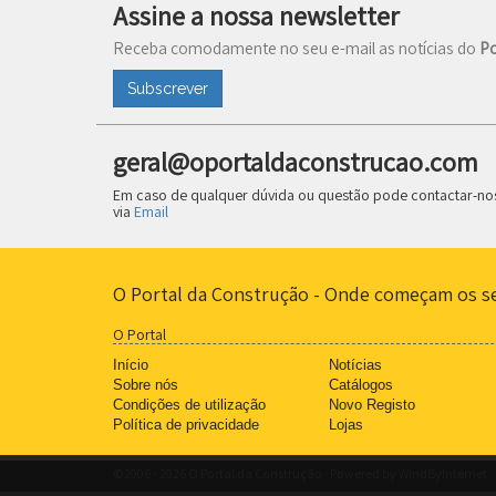
Assine a nossa newsletter
Receba comodamente no seu e-mail as notícias do
Po
Subscrever
geral@oportaldaconstrucao.com
Em caso de qualquer dúvida ou questão pode contactar-no
via
Email
O Portal da Construção - Onde começam os s
O Portal
Início
Notícias
Sobre nós
Catálogos
Condições de utilização
Novo Registo
Política de privacidade
Lojas
©2006 - 2026 O Portal da Construção · Powered by
WindByInternet