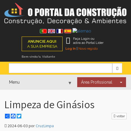
Faça Login ou
ANUNCIE AQUI
adira ao Portal Líder
A SUA EMPRESA
Log In
|
Novo registo
Bem-vindo/a, Visitante
Menu
Área Profissional
▼
Limpeza de Ginásios
▼
Share
Facebook
Twitter
voltar
▼
2024-06-03 por
CruzLimpa