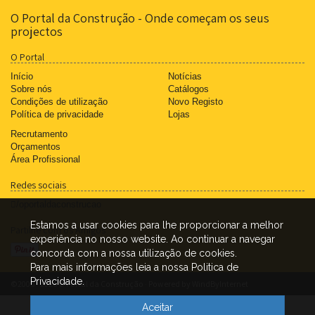
O Portal da Construção - Onde começam os seus
projectos
O Portal
Início
Notícias
Sobre nós
Catálogos
Condições de utilização
Novo Registo
Política de privacidade
Lojas
Recrutamento
Orçamentos
Área Profissional
Redes sociais
/oportaldaconstrucao
Estamos a usar cookies para lhe proporcionar a melhor
Partilhe com os Amigos
experiência no nosso website. Ao continuar a navegar
concorda com a nossa utilização de cookies.
Para mais informações leia a nossa Politica de
Privacidade.
©2006 - 2026 O Portal da Construção · Powered by
WindByInternet
Aceitar